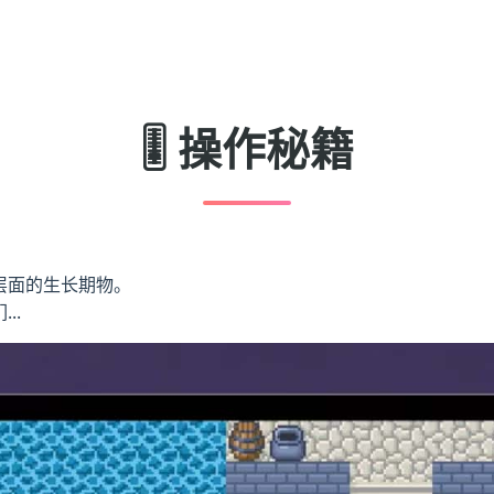
🎚️ 操作秘籍
里层面的生长期物。
..