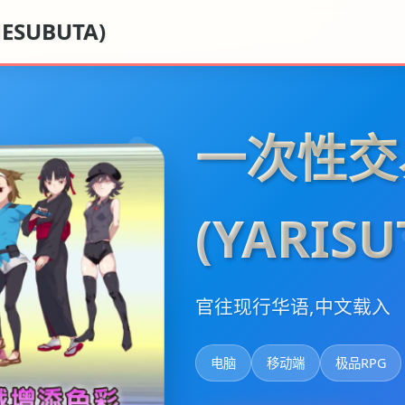
SUBUTA)
一次性交
(YARIS
官往现行华语,中文载入
电脑
移动端
极品RPG