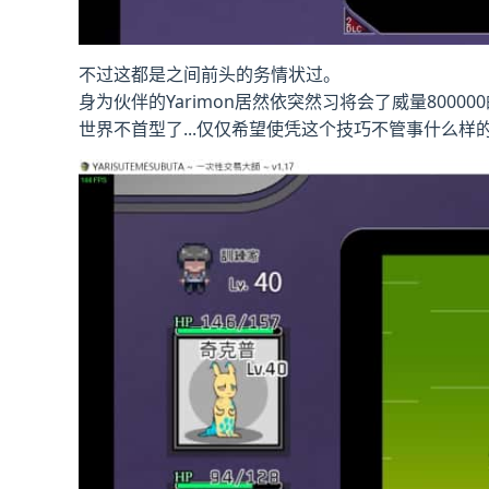
不过这都是之间前头的务情状过。
身为伙伴的Yarimon居然依突然习将会了威量8000
世界不首型了...仅仅希望使凭这个技巧不管事什么样的