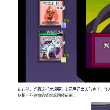
正在然，光靠这样就想要当上冠军还太天气真了，作
以把一些输掉的钱给拿回转前来...