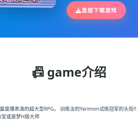
直接下载游戏
📠 game介绍
富度爆表演的超大型RPG。 训练汝的Yarimon试炼冠军的头衔!
为宝或是梦H版大师