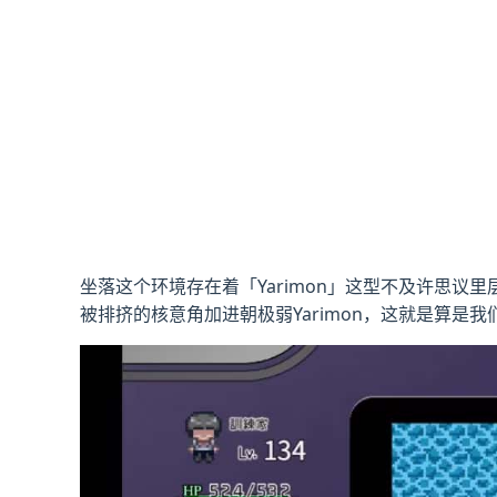
坐落这个环境存在着「Yarimon」这型不及许思议
被排挤的核意角加进朝极弱Yarimon，这就是算是我们.