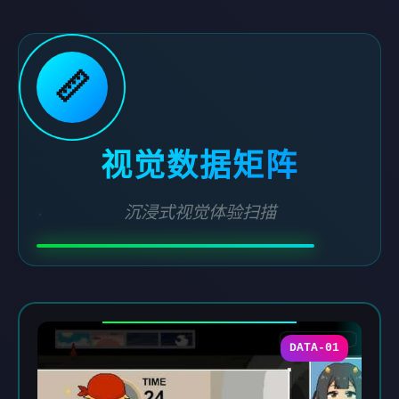
📏
视觉数据矩阵
沉浸式视觉体验扫描
DATA-01