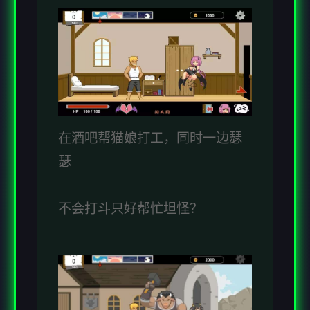
在酒吧帮猫娘打工，同时一边瑟
瑟
不会打斗只好帮忙坦怪？