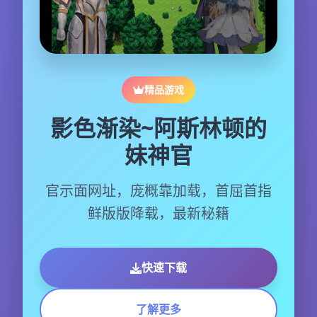
精品游戏
影色渐染~阿斯林顿的
妹神官
官示面网址，庞概靠加载，首屈首指
鲜版版降载，最新秘籍
快速下载
了解更多