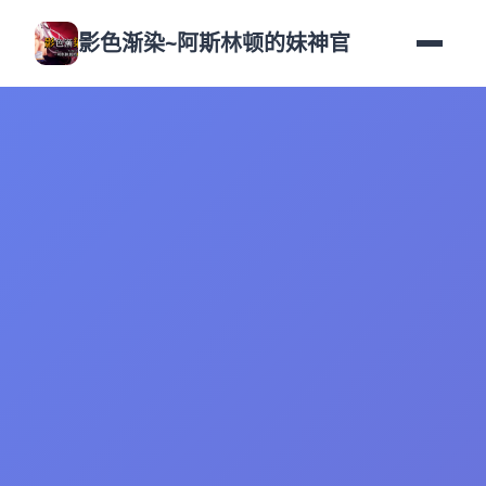
影色渐染~阿斯林顿的妹神官