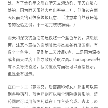
处。有了金钓竿之后在晴天去海边钓，雨天在瀑布
处钓。因为雨天虽然大鱼出率会上升，但海边在雨
天反而会钓到很多垃圾玩意。（注意本自然段是笔
者的经验之谈，不一定完统统准确。）
雨天和深夜钓鱼之前建议吃一个蓝色草药，减缓疲
劳。注意本竞技的强制睡觉与星露谷有所区别。有
数个个条件，一是到第二天凌晨6点，二是因为深夜
或者雨天过度工作导致疲劳度过高。horsepower归
零不会导致昏迷，疲劳度没有面板可以直接显示，
但是会有提示。
在ローリエ（萝丽艾，后面简称修女）那里可以买
到各种药剂，蓝色药剂可以完全消除疲劳影响，蓝
药同时可以用蓝色药草在工作台处合成。去よしの