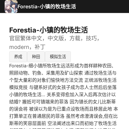
Forestia-小镇的牧场生活
Forestia-小镇的牧场生活
官层繁体中文，中文版，方载，技巧，
modern，补丁
养成
种田
模拟生活
Forestia-细小镇所牧场生远活形成为首样耕种农田、
照顾动物、钓鱼、采集用及矿山探索 通过牧场生活与
个型大量彩的对象们愉快地方法交流 正统派牧场生活
模拟竞技 与键系好式的女孩子成为恋人士然后后坐落
小镇的牧场生活… 关系变得愈加入深入后再次估计以
结婚? 搬抵可可镇端来的菲洛 因为镇长的女儿比斯蒂
的误会将 被误以为是为已重点设牧场而且移居此地 本
打算单正在普通居民的菲洛 虽然考虑澄清误会,但在比
斯蒂的笑容层面前 空法阐述出来口而初始了牧场生活