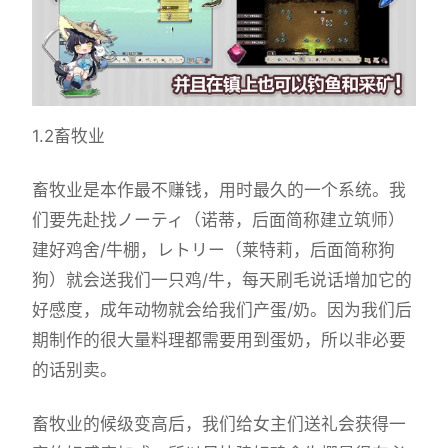
1.2畜牧业
畜牧业是本作最不赚钱，用时最久的一个系统。我
们要先赴找ノーティ（诺蒂，后面简称建立筑师）
建好鸡舍/牛棚，レトリー（莱特莉，后面简称狗
狗）就会送我们一只鸡/牛，每天刷毛说话增加它的
好感度，成年动物就会给我们产蛋/奶。因为我们后
期制作的很大量料理都需要用到蛋奶，所以非必要
的话别卖。
畜牧业的候级变高后，我们给女主们送礼会获得一