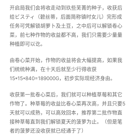
开启局我们会将收走动到玖些芜菁的种子，收获后
给ビスティ（碧丝蒂，后面简称镇时女儿）完形成
任务可凭解锁胡萝卜及土豆，之中后可以解锁卷心
菜，前七种作物的收益都不高，我们只需要少量量
种植即可以讫。
由卷心菜开始，作物的收益将会大幅提高，如果我
们统统种满，在十天后就至少行得收获
15*15*840=189000G，初步实际现经济身由。
收获第一批卷心菜后，我们就可以种植草莓和其它
作物了。种草莓的收益比卷心菜再次高，并且只要5
天就可以成熟，可以高效回本，推荐第二批作物直
接种草莓直到我们解锁夏天的菠萝为止。（但是笔
者的菠萝还没收获就已经通于了）