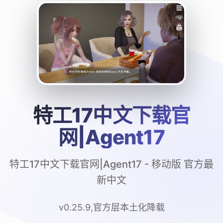
特工17中文下载官
网|Agent17
特工17中文下载官网|Agent17 - 移动版 官方最
新中文
v0.25.9,官方层本土化降载