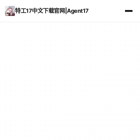
特工17中文下载官网|Agent17