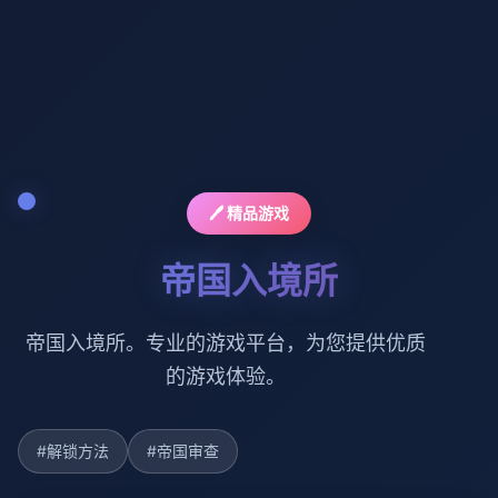
🖊️ 精品游戏
帝国入境所
帝国入境所。专业的游戏平台，为您提供优质
的游戏体验。
#解锁方法
#帝国审查